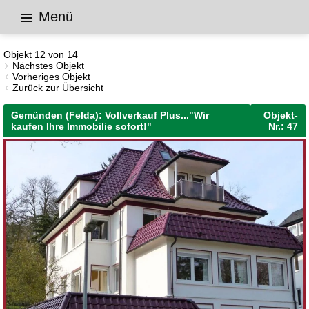
Menü
Immobilien
Anlage-/Renditeobjekte
Exposé
Objekt 12 von 14
Nächstes Objekt
Vorheriges Objekt
Zurück zur Übersicht
Gemünden (Felda): Vollverkauf Plus..."Wir
Objekt-
kaufen Ihre Immobilie sofort!"
Nr.: 47