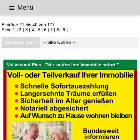
Menü
Immobilien
Häuser
177 Objekte gefunden
Einträge 21 bis 40 von 177
Seite
1
|
2
|
3
|
4
|
5
|
6
|
7
|
8
|
9
|
Sortieren nach
-- bitte wählen --
Vollverkauf Plus..."Wir kaufen Ihre Immobilie sofort!"