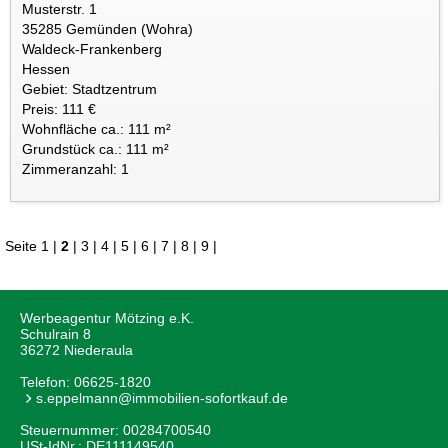
Musterstr. 1
35285 Gemünden (Wohra)
Waldeck-Frankenberg
Hessen
Gebiet: Stadtzentrum
Preis: 111 €
Wohnfläche ca.: 111 m²
Grundstück ca.: 111 m²
Zimmeranzahl: 1
Seite
1
|
2
|
3
|
4
|
5
|
6
|
7
|
8
|
9
|
Werbeagentur Mötzing e.K.
Schulrain 8
36272 Niederaula
Telefon:
06625-1820
s.eppelmann@immobilien-sofortkauf.de
Steuernummer: 00284700540
USt-IdNr.: DE111149540