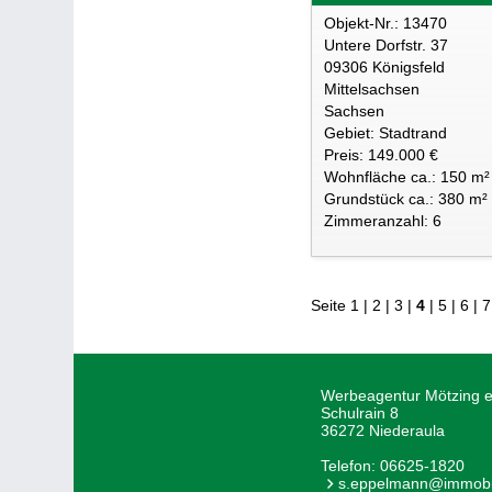
Objekt-Nr.: 13470
Untere Dorfstr. 37
09306 Königsfeld
Mittelsachsen
Sachsen
Gebiet: Stadtrand
Preis: 149.000 €
Wohnfläche ca.: 150 m²
Grundstück ca.: 380 m²
Zimmeranzahl: 6
Seite
1
|
2
|
3
|
4
|
5
|
6
|
7
Werbeagentur Mötzing e
Schulrain 8
36272 Niederaula
Telefon:
06625-1820
s.eppelmann@immobil