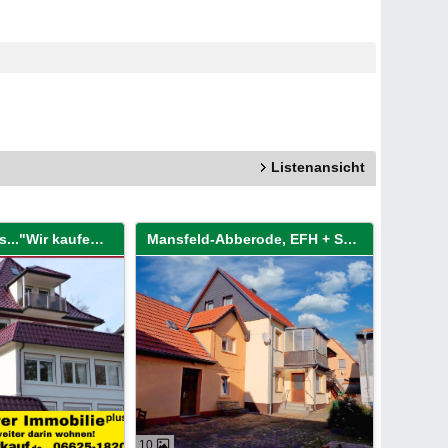
Listenansicht
Vollverkauf Plus..."Wir kaufen Ihre Immobilie sofort!"
Mansfeld-Abberode, EFH + Scheune
10