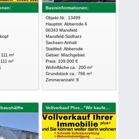
onen:
Basisinformationen:
Objekt-Nr.: 13499
Hauptstr. Abberode 6
06343 Mansfeld
kopf
Mansfeld-Südharz
Sachsen-Anhalt
Stadtteil: Abberode
 111 m²
Gebiet: Mischgebiet
 111 m²
Preis: 109.000 €
1
Wohnfläche ca.: 200 m²
Grundstück ca.: 766 m²
Zimmeranzahl: 8
lhaushälfte
Vollverkauf Plus..."Wir kaufen Ihre Immobilie sofort!"