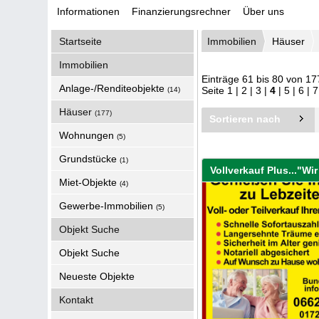
Informationen
Finanzierungsrechner
Über uns
Startseite
Immobilien
Häuser
Immobilien
Einträge 61 bis 80 von 17
Anlage-/Renditeobjekte
Seite
1
|
2
|
3
|
4
|
5
|
6
|
7
(14)
Häuser
(177)
Sortieren nach
Wohnungen
(5)
Grundstücke
(1)
Miet-Objekte
(4)
Gewerbe-Immobilien
(5)
Objekt Suche
Objekt Suche
Neueste Objekte
Kontakt