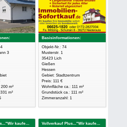
onen:
Basisinformationen:
14
Objekt-Nr.: 74
ann 3
Musterstr. 1
35423 Lich
Gießen
Hessen
biet
Gebiet: Stadtzentrum
€
Preis: 111 €
: 200 m²
Wohnfläche ca.: 111 m²
 331 m²
Grundstück ca.: 111 m²
6
Zimmeranzahl: 1
Vollverkauf Plus..."Wir kaufen Ihre Immobilie sofort!"
Vollverkauf Plus..."Wir kaufen Ihre Immobilie sofort!"