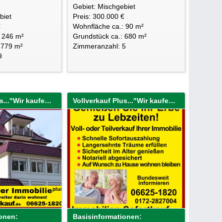
Gebiet: Mischgebiet
biet
Preis: 300.000 €
€
Wohnfläche ca.: 90 m²
: 246 m²
Grundstück ca.: 680 m²
 779 m²
Zimmeranzahl: 5
9
Vollverkauf Plus..."Wir kaufen Ihre Immobilie sofort!"
Vollverkauf Plus..."Wir kaufen Ihre Immobilie sofort!"
onen:
Basisinformationen: