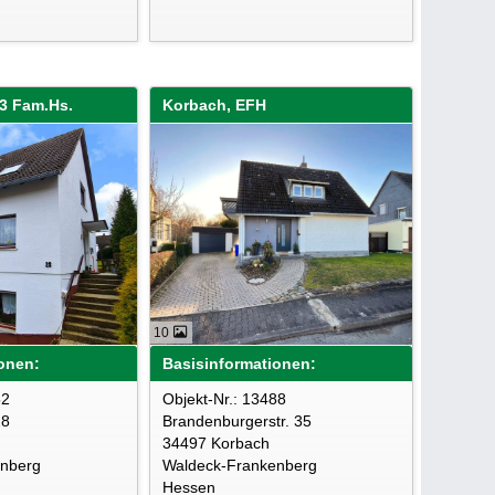
-3 Fam.Hs.
Korbach, EFH
10
onen:
Basisinformationen:
52
Objekt-Nr.: 13488
28
Brandenburgerstr. 35
34497 Korbach
enberg
Waldeck-Frankenberg
Hessen