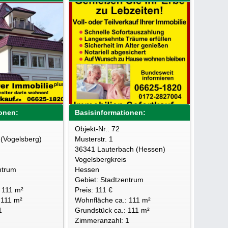
onen:
Basisinformationen:
Objekt-Nr.: 72
 (Vogelsberg)
Musterstr. 1
36341 Lauterbach (Hessen)
Vogelsbergkreis
ntrum
Hessen
Gebiet: Stadtzentrum
 111 m²
Preis: 111 €
 111 m²
Wohnfläche ca.: 111 m²
1
Grundstück ca.: 111 m²
Zimmeranzahl: 1