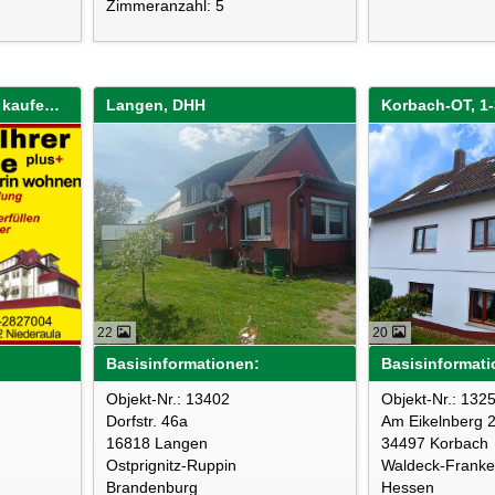
Zimmeranzahl: 5
Vollverkauf Plus..."Wir kaufen Ihre Immobilie sofort!"
Langen, DHH
Korbach-OT, 1
22
20
Basisinformationen:
Basisinformati
Objekt-Nr.: 13402
Objekt-Nr.: 132
Dorfstr. 46a
Am Eikelnberg 
16818 Langen
34497 Korbach
Ostprignitz-Ruppin
Waldeck-Frank
Brandenburg
Hessen