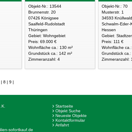
Objekt-Nr.: 13544
Objekt-Nr.: 70
Brunnenstr. 20
Musterstr. 1
07426 Königsee
34593 Knüllwal
Saalfeld-Rudolstadt
Schwalm-Eder-K
Thüringen
Hessen
Gebiet: Wohngebiet
Gebiet: Stadtze
Preis: 69.000 €
Preis: 111 €
Wohnfläche ca.: 130 m²
Wohnfläche ca.:
Grundstück ca.: 142 m²
Grundstück ca.:
Zimmeranzahl: 4
Zimmeranzahl: 
|
8
|
9
|
.K.
Startseite
Objekt Suche
Neueste Objekte
Kontaktformular
Anfahrt
ien-sofortkauf.de